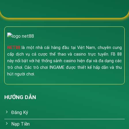
NET88
là một nhà cái hàng đầu tại Việt Nam, chuyên cung
cấp dịch vụ cá cược thể thao và casino trực tuyến. FB 88
này nổi bật với hệ thống sảnh casino hiện đại và đa dạng các
trò chơi. Các trò chơi INGAME được thiết kế hấp dẫn và thu
hút người chơi.
HƯỚNG DẪN
Đăng Ký
Nạp Tiền