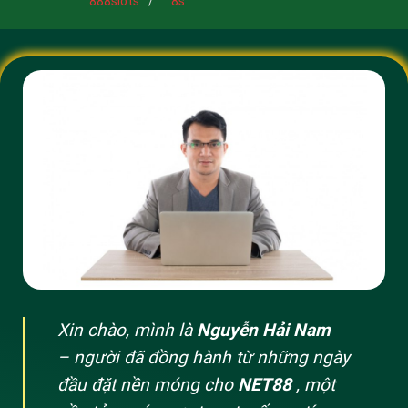
888slots
8s
Xin chào, mình là
Nguyễn Hải Nam
– người đã đồng hành từ những ngày
đầu đặt nền móng cho
NET88
, một