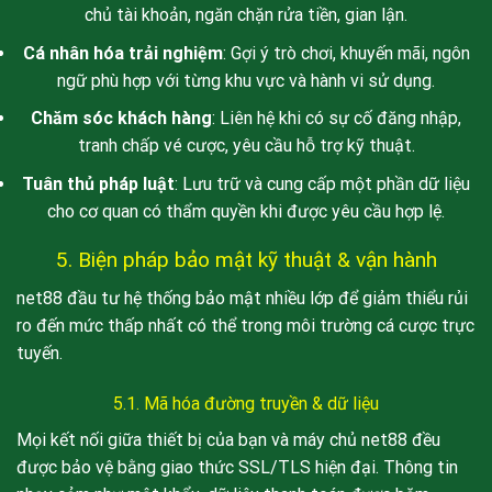
chủ tài khoản, ngăn chặn rửa tiền, gian lận.
Cá nhân hóa trải nghiệm
: Gợi ý trò chơi, khuyến mãi, ngôn
ngữ phù hợp với từng khu vực và hành vi sử dụng.
Chăm sóc khách hàng
: Liên hệ khi có sự cố đăng nhập,
tranh chấp vé cược, yêu cầu hỗ trợ kỹ thuật.
Tuân thủ pháp luật
: Lưu trữ và cung cấp một phần dữ liệu
cho cơ quan có thẩm quyền khi được yêu cầu hợp lệ.
5. Biện pháp bảo mật kỹ thuật & vận hành
net88 đầu tư hệ thống bảo mật nhiều lớp để giảm thiểu rủi
ro đến mức thấp nhất có thể trong môi trường cá cược trực
tuyến.
5.1. Mã hóa đường truyền & dữ liệu
Mọi kết nối giữa thiết bị của bạn và máy chủ net88 đều
được bảo vệ bằng giao thức SSL/TLS hiện đại. Thông tin