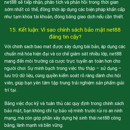
net88 sẽ tiếp nhận, phân tích và phản hồi trong thời gian
sớm nhất có thể, đồng thời áp dụng các biện pháp khẩn cấp
như tạm khóa tài khoản, đóng băng giao dịch nếu cần thiết.
15. Kết luận: Vì sao chính sách bảo mật net88
đáng tin cậy?
Với chinh sach bao mat được xây dựng bài bản, áp dụng các
chuẩn mã hóa hiện đại và cơ chế giám sát nhiều lớp, net88
mang đến môi trường cá cược trực tuyến an toàn hơn cho
người chơi. Sự minh bạch trong việc thu thập – sử dụng –
lưu trữ dữ liệu, cùng quyền kiểm soát rõ ràng dành cho hội
viên, giúp bạn yên tâm tập trung trải nghiệm sản phẩm giải
trí tại
.
Bằng việc đọc kỹ và tuân thủ các quy định trong chính sách
bảo mật, bạn không chỉ tự bảo vệ mình trước rủi ro an ninh
mạng, mà còn góp phần xây dựng hệ sinh thái net88 công
bằng, lành mạnh và bền vững.