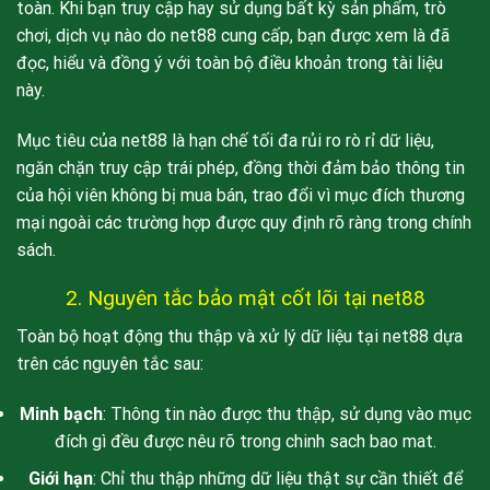
toàn. Khi bạn truy cập
hay sử dụng bất kỳ sản phẩm, trò
chơi, dịch vụ nào do net88 cung cấp, bạn được xem là đã
đọc, hiểu và đồng ý với toàn bộ điều khoản trong tài liệu
này.
Mục tiêu của net88 là hạn chế tối đa rủi ro rò rỉ dữ liệu,
ngăn chặn truy cập trái phép, đồng thời đảm bảo thông tin
của hội viên không bị mua bán, trao đổi vì mục đích thương
mại ngoài các trường hợp được quy định rõ ràng trong chính
sách.
2. Nguyên tắc bảo mật cốt lõi tại net88
Toàn bộ hoạt động thu thập và xử lý dữ liệu tại net88 dựa
trên các nguyên tắc sau:
Minh bạch
: Thông tin nào được thu thập, sử dụng vào mục
đích gì đều được nêu rõ trong chinh sach bao mat.
Giới hạn
: Chỉ thu thập những dữ liệu thật sự cần thiết để