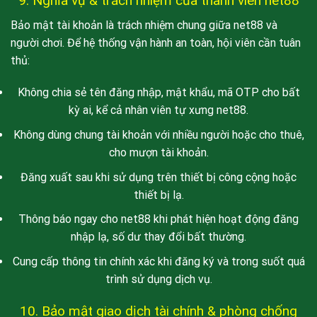
9. Nghĩa vụ & trách nhiệm của thành viên net88
Bảo mật tài khoản là trách nhiệm chung giữa net88 và
người chơi. Để hệ thống vận hành an toàn, hội viên cần tuân
thủ:
Không chia sẻ tên đăng nhập, mật khẩu, mã OTP cho bất
kỳ ai, kể cả nhân viên tự xưng net88.
Không dùng chung tài khoản với nhiều người hoặc cho thuê,
cho mượn tài khoản.
Đăng xuất sau khi sử dụng trên thiết bị công cộng hoặc
thiết bị lạ.
Thông báo ngay cho net88 khi phát hiện hoạt động đăng
nhập lạ, số dư thay đổi bất thường.
Cung cấp thông tin chính xác khi đăng ký và trong suốt quá
trình sử dụng dịch vụ.
10. Bảo mật giao dịch tài chính & phòng chống