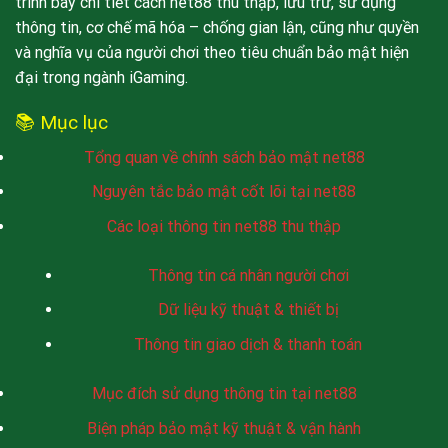
trình bày chi tiết cách net88 thu thập, lưu trữ, sử dụng
thông tin, cơ chế mã hóa – chống gian lận, cũng như quyền
và nghĩa vụ của người chơi theo tiêu chuẩn bảo mật hiện
đại trong ngành iGaming.
📚 Mục lục
Tổng quan về chính sách bảo mật net88
Nguyên tắc bảo mật cốt lõi tại net88
Các loại thông tin net88 thu thập
Thông tin cá nhân người chơi
Dữ liệu kỹ thuật & thiết bị
Thông tin giao dịch & thanh toán
Mục đích sử dụng thông tin tại net88
Biện pháp bảo mật kỹ thuật & vận hành