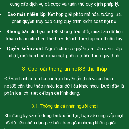
cung cấp dịch vụ cá cược và tuân thủ quy định pháp lý.
Bảo mật nhiều lớp
: Kết hợp giải pháp mã hóa, tường lửa,
phân quyền truy cập cùng quy trình kiểm soát nội bộ.
Không bán dữ liệu
: net88 không trao đổi, mua bán dữ liệu
khách hàng cho bên thứ ba vì lợi ích thương mại thuần túy.
Quyền kiểm soát
: Người chơi có quyền yêu cầu xem, cập
nhật, giới hạn hoặc xoá một phần dữ liệu theo quy định.
3. Các loại thông tin net88 thu thập
Để vận hành một nhà cái trực tuyến ổn định và an toàn,
net88 cần thu thập nhiều loại dữ liệu khác nhau. Dưới đây là
phân loại chi tiết để bạn dễ hình dung.
3.1. Thông tin cá nhân người chơi
Khi đăng ký và sử dụng tài khoản tại
, bạn sẽ cung cấp một
số dữ liệu nhận dạng cơ bản, bao gồm nhưng không giới