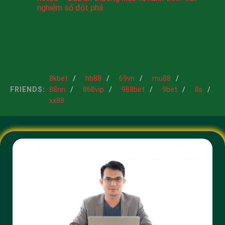
nghiệm số đột phá
8kbet
hb88
69vn
mu88
FRIENDS:
88nn
868vip
988bet
9bet
8s
xx88