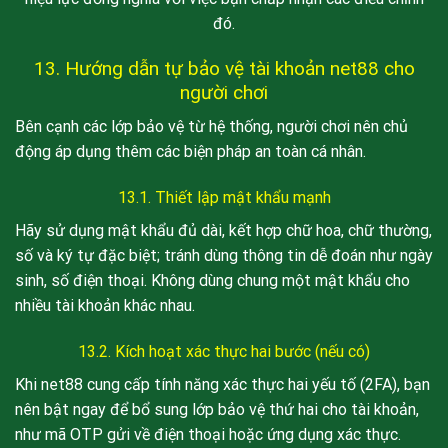
đó.
13. Hướng dẫn tự bảo vệ tài khoản net88 cho
người chơi
Bên cạnh các lớp bảo vệ từ hệ thống, người chơi nên chủ
động áp dụng thêm các biện pháp an toàn cá nhân.
13.1. Thiết lập mật khẩu mạnh
Hãy sử dụng mật khẩu đủ dài, kết hợp chữ hoa, chữ thường,
số và ký tự đặc biệt; tránh dùng thông tin dễ đoán như ngày
sinh, số điện thoại. Không dùng chung một mật khẩu cho
nhiều tài khoản khác nhau.
13.2. Kích hoạt xác thực hai bước (nếu có)
Khi net88 cung cấp tính năng xác thực hai yếu tố (2FA), bạn
nên bật ngay để bổ sung lớp bảo vệ thứ hai cho tài khoản,
như mã OTP gửi về điện thoại hoặc ứng dụng xác thực.