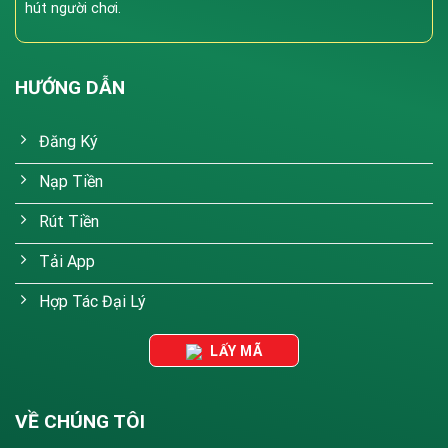
hút người chơi.
HƯỚNG DẪN
Đăng Ký
Nạp Tiền
Rút Tiền
Tải App
Hợp Tác Đại Lý
LẤY MÃ
VỀ CHÚNG TÔI