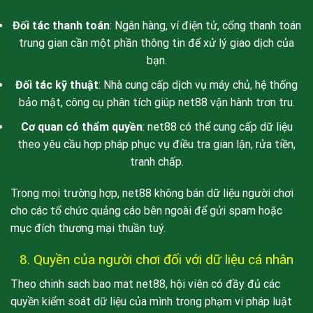
Đối tác thanh toán
: Ngân hàng, ví điện tử, cổng thanh toán
trung gian cần một phần thông tin để xử lý giao dịch của
bạn.
Đối tác kỹ thuật
: Nhà cung cấp dịch vụ máy chủ, hệ thống
bảo mật, công cụ phân tích giúp net88 vận hành trơn tru.
Cơ quan có thẩm quyền
: net88 có thể cung cấp dữ liệu
theo yêu cầu hợp pháp phục vụ điều tra gian lận, rửa tiền,
tranh chấp.
Trong mọi trường hợp, net88 không bán dữ liệu người chơi
cho các tổ chức quảng cáo bên ngoài để gửi spam hoặc
mục đích thương mại thuần tuý.
8. Quyền của người chơi đối với dữ liệu cá nhân
Theo chinh sach bao mat net88, hội viên có đầy đủ các
quyền kiểm soát dữ liệu của mình trong phạm vi pháp luật