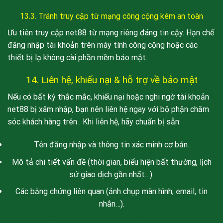
13.3. Tránh truy cập từ mạng công cộng kém an toàn
Ưu tiên truy cập net88 từ mạng riêng đáng tin cậy. Hạn chế
đăng nhập tài khoản trên máy tính công cộng hoặc các
thiết bị lạ không cài phần mềm bảo mật.
14. Liên hệ, khiếu nại & hỗ trợ về bảo mật
Nếu có bất kỳ thắc mắc, khiếu nại hoặc nghi ngờ tài khoản
net88 bị xâm nhập, bạn nên liên hệ ngay với bộ phận chăm
sóc khách hàng trên
. Khi liên hệ, hãy chuẩn bị sẵn:
Tên đăng nhập và thông tin xác minh cơ bản.
Mô tả chi tiết vấn đề (thời gian, biểu hiện bất thường, lịch
sử giao dịch gần nhất…).
Các bằng chứng liên quan (ảnh chụp màn hình, email, tin
nhắn…).