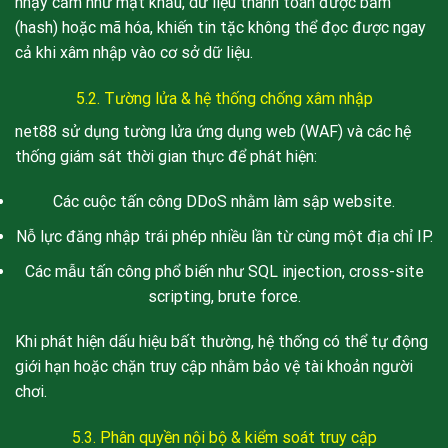
nhạy cảm như mật khẩu, dữ liệu thanh toán được băm
(hash) hoặc mã hóa, khiến tin tặc không thể đọc được ngay
cả khi xâm nhập vào cơ sở dữ liệu.
5.2. Tường lửa & hệ thống chống xâm nhập
net88 sử dụng tường lửa ứng dụng web (WAF) và các hệ
thống giám sát thời gian thực để phát hiện:
Các cuộc tấn công DDoS nhằm làm sập website.
Nỗ lực đăng nhập trái phép nhiều lần từ cùng một địa chỉ IP.
Các mẫu tấn công phổ biến như SQL injection, cross-site
scripting, brute force.
Khi phát hiện dấu hiệu bất thường, hệ thống có thể tự động
giới hạn hoặc chặn truy cập nhằm bảo vệ tài khoản người
chơi.
5.3. Phân quyền nội bộ & kiểm soát truy cập