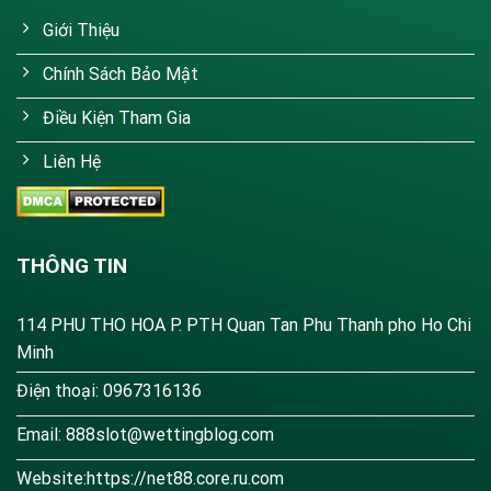
Giới Thiệu
Chính Sách Bảo Mật
Điều Kiện Tham Gia
Liên Hệ
THÔNG TIN
114 PHU THO HOA P. PTH Quan Tan Phu Thanh pho Ho Chi
Minh
Điện thoại: 0967316136
Email:
888slot@wettingblog.com
Website:https://net88.core.ru.com