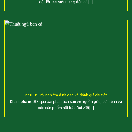
cốt lõi. Bài viết mang đến cái[...]
net88: Trải nghiệm đỉnh cao và đánh giá chi tiết
Khám phá net88 qua bài phân tích sâu về nguồn gốc, sứ mệnh và
các sản phẩm nổi bật. Bài viết[...]