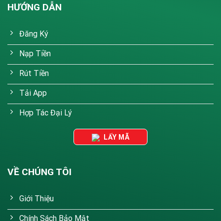
game. Tài khoản đăng nhập có thể kích hoạt thêm lớp
HƯỚNG DẪN
bảo mật như đổi mật khẩu định kỳ, mã xác minh khi
rút tiền… giúp giảm rủi ro thất thoát do rò rỉ thông tin
Đăng Ký
hoặc lộ mật khẩu.
Nạp Tiền
3. Hệ sinh thái sản phẩm cá cược tại net88
Rút Tiền
Một trong những điểm mạnh nhất của net88 là cơ
cấu sản phẩm phong phú, bao trùm hầu hết nhu cầu
Tải App
giải trí của người chơi cá cược trực tuyến. Dưới đây là
Hợp Tác Đại Lý
các nhóm sản phẩm chính đang được cung cấp trên
.
LẤY MÃ
3.1 Cá cược thể thao net88
Cá cược thể thao là mảng thu hút nhiều người chơi
nhất tại net88. Nhà cái phủ sóng hầu hết các giải đấu
VỀ CHÚNG TÔI
bóng đá lớn nhỏ trên thế giới, cùng nhiều môn thể
thao hấp dẫn như bóng rổ, quần vợt, eSports…
Giới Thiệu
Bóng đá:
Ngoại hạng Anh, La Liga, Serie A,
Chính Sách Bảo Mật