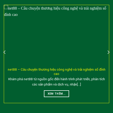
(Random Number Generator) – yếu tố quan trọng
đảm bảo tính ngẫu nhiên và công bằng.
TIÊU CHÍ
ĐẶC ĐIỂM TẠI NET88
Loại hình
Nhà cái cá cược & casino trực tuyến
Ngôn ngữ
Tiếng Việt, tiếng Anh, và một số ngôn
hỗ trợ
ngữ châu Á
Nền tảng
Web, mobile web, app
Sản phẩm
Thể thao, casino, slots, bắn cá, game
chính
bài
net88 – Câu chuyện thương hiệu công nghệ và trải nghiệm số đỉnh
cao
Hỗ trợ
Chat trực tuyến, Telegram/Zalo, email
Khám phá net88 từ nguồn gốc đến hành trình phát triển, phân tích
các sản phẩm và dịch vụ, nhận[...]
1.2 Đối tượng người chơi phù hợp với net88
XEM THÊM...
net88 phù hợp với nhiều nhóm người chơi khác nhau,
từ người mới đến cao thủ lâu năm. Nếu bạn ưu tiên
giao diện tiếng Việt, giao dịch nhanh qua ngân hàng