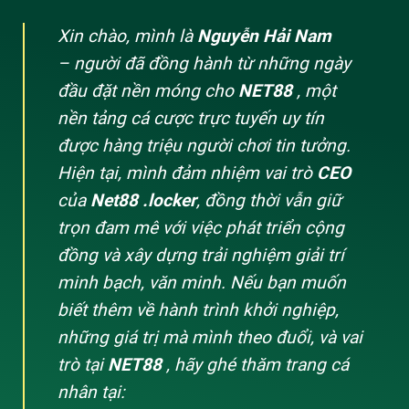
thanh menu giúp người mới làm quen chỉ trong vài
phút. Tốc độ tải trang được tối ưu tốt ngay cả khi
Xin chào, mình là
Nguyễn Hải Nam
truy cập bằng đường truyền di động 3G/4G – điểm
– người đã đồng hành từ những ngày
quan trọng với người chơi thường xuyên di chuyển.
đầu đặt nền móng cho
NET88
, một
nền tảng cá cược trực tuyến uy tín
2.2 Tỷ lệ cược cạnh tranh, đa dạng kèo
được hàng triệu người chơi tin tưởng.
Ở mảng thể thao, net88 cung cấp nhiều dạng kèo
Hiện tại, mình đảm nhiệm vai trò
CEO
châu Á, châu Âu, tài xỉu, thẻ phạt, phạt góc… với tỷ lệ
được cập nhật sát thời gian thực. Nhà cái thường cân
của
Net88 .locker
, đồng thời vẫn giữ
bằng giữa biên lợi nhuận và sức hấp dẫn nên mức
trọn đam mê với việc phát triển cộng
odds khá cạnh tranh. Với casino và slots, RTP
đồng và xây dựng trải nghiệm giải trí
(Return To Player) của nhiều game được giữ ở
minh bạch, văn minh. Nếu bạn muốn
ngưỡng cao, tăng cơ hội nhận thưởng dài hạn cho
biết thêm về hành trình khởi nghiệp,
người chơi.
những giá trị mà mình theo đuổi, và vai
2.3 Hệ thống khuyến mãi có chiều sâu
trò tại
NET88
, hãy ghé thăm trang cá
Khác với kiểu khuyến mãi ngắn hạn, khó điều kiện,
nhân tại:
net88 tập trung vào các gói thưởng dễ hiểu, áp dụng