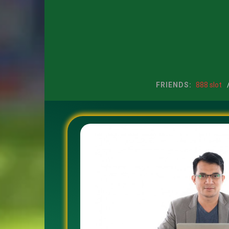
FRIENDS:
888 slot