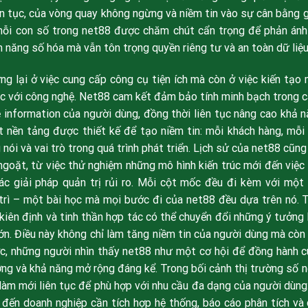
n tục, của vòng quay không ngừng và niềm tin vào sự cân bằng 
 mỗi con số trong net88 được chăm chút cẩn trọng để phản án
m năng số hóa mà vẫn tôn trọng quyền riêng tư và an toàn dữ liệu
g lại ở việc cung cấp công cụ tiện ích mà còn ở việc kiến tạo
c với công nghệ. Net88 cam kết đảm bảo tính minh bạch trong 
ệ information của người dùng, đồng thời liên tục nâng cao khả 
t nền tảng được thiết kế để tạo niềm tin: mỗi khách hàng, mỗi
nói và vai trò trong quá trình phát triển. Lịch sử của net88 cũng
goặt, từ việc thử nghiệm những mô hình kiến trúc mới đến việc
c giải pháp quản trị rủi ro. Mỗi cột mốc đều đi kèm với một
 trì – một bài học mà mọi bước đi của net88 đều dựa trên nó. 
kiên định và tinh thần hợp tác có thể chuyển đổi những ý tưởng
ớn. Điều này không chỉ làm tăng niềm tin của người dùng mà còn
ợc, những người nhìn thấy net88 như một cơ hội để đồng hành 
ng và khả năng mở rộng đáng kể. Trong bối cảnh thị trường số 
àm mới liên tục để phù hợp với nhu cầu đa dạng của người dùng
 đến doanh nghiệp cần tích hợp hệ thống, báo cáo phân tích và