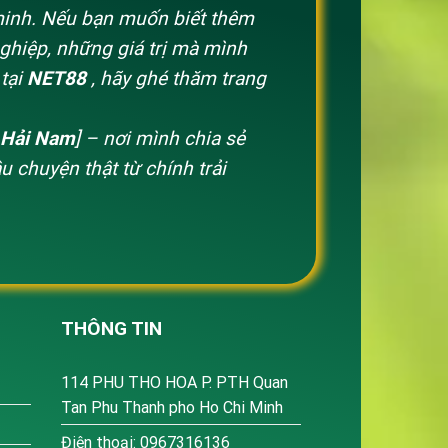
 minh. Nếu bạn muốn biết thêm
nghiệp, những giá trị mà mình
 tại
NET88
, hãy ghé thăm trang
 Hải Nam
] – nơi mình chia sẻ
 chuyện thật từ chính trải
THÔNG TIN
114 PHU THO HOA P. PTH Quan
Tan Phu Thanh pho Ho Chi Minh
Điện thoại: 0967316136