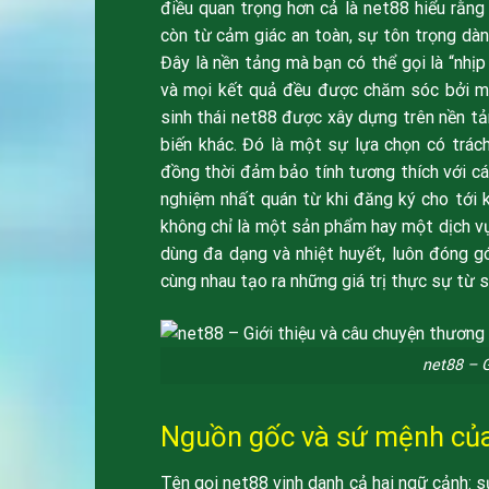
điều quan trọng hơn cả là net88 hiểu rằng
còn từ cảm giác an toàn, sự tôn trọng dàn
Đây là nền tảng mà bạn có thể gọi là “nhịp
và mọi kết quả đều được chăm sóc bởi mộ
sinh thái net88 được xây dựng trên nền tả
biến khác. Đó là một sự lựa chọn có trác
đồng thời đảm bảo tính tương thích với cá
nghiệm nhất quán từ khi đăng ký cho tới 
không chỉ là một sản phẩm hay một dịch v
dùng đa dạng và nhiệt huyết, luôn đóng g
cùng nhau tạo ra những giá trị thực sự từ s
net88 – G
Nguồn gốc và sứ mệnh củ
Tên gọi net88 vinh danh cả hai ngữ cảnh: s