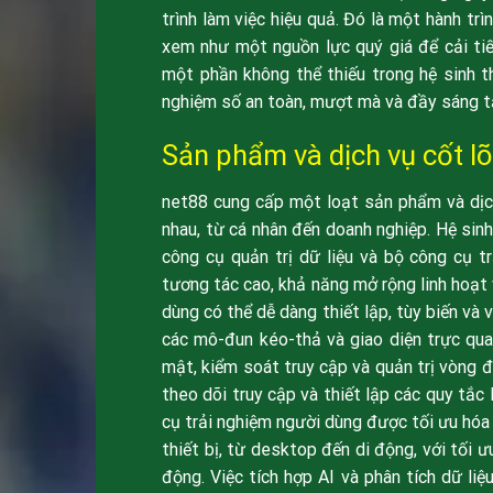
trình làm việc hiệu quả. Đó là một hành tr
xem như một nguồn lực quý giá để cải ti
một phần không thể thiếu trong hệ sinh t
nghiệm số an toàn, mượt mà và đầy sáng t
Sản phẩm và dịch vụ cốt lõ
net88 cung cấp một loạt sản phẩm và dịch
nhau, từ cá nhân đến doanh nghiệp. Hệ sinh
công cụ quản trị dữ liệu và bộ công cụ t
tương tác cao, khả năng mở rộng linh hoạt 
dùng có thể dễ dàng thiết lập, tùy biến và
các mô-đun kéo-thả và giao diện trực qua
mật, kiểm soát truy cập và quản trị vòng đ
theo dõi truy cập và thiết lập các quy tắc
cụ trải nghiệm người dùng được tối ưu hóa
thiết bị, từ desktop đến di động, với tối 
động. Việc tích hợp AI và phân tích dữ liệ