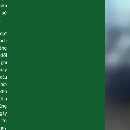
giữa
h sứ
.
 một
cách
năng
 đối
 ghi
 xây
 câu
Thời
 khó
 thu
cùng
ngày
: từ
 quy