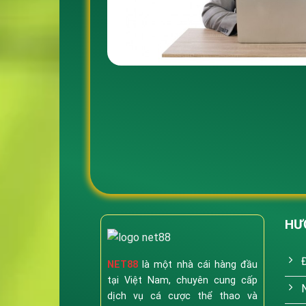
HƯ
NET88
là một nhà cái hàng đầu
tại Việt Nam, chuyên cung cấp
dịch vụ cá cược thể thao và